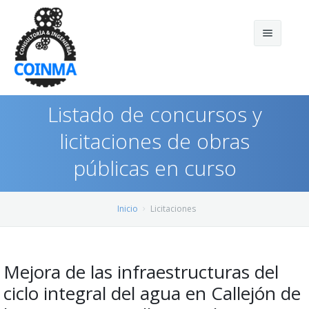
Listado de concursos y
licitaciones de obras
públicas en curso
Inicio
Licitaciones
Inicio
Licitaciones
Quienes somos
Servicios
Mejora de las infraestructuras del
ciclo integral del agua en Callejón de
Preguntas frecuentes