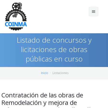
Listado de concursos y
licitaciones de obras
públicas en curso
Inicio
Licitaciones
Inicio
Licitaciones
Quienes somos
Servicios
Contratación de las obras de
Remodelación y mejora de
Preguntas frecuentes