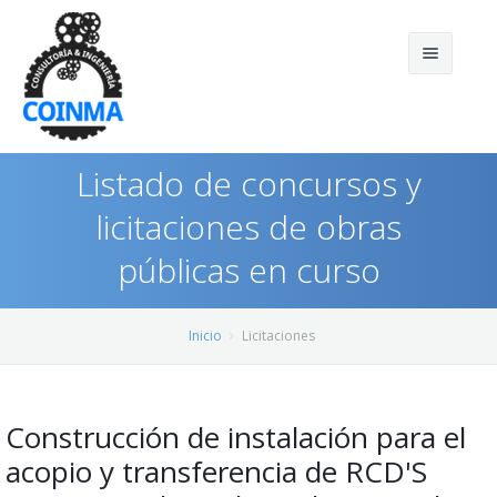
Listado de concursos y
licitaciones de obras
públicas en curso
Inicio
Licitaciones
Inicio
Licitaciones
Quienes somos
Servicios
Construcción de instalación para el
acopio y transferencia de RCD'S
Preguntas frecuentes